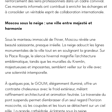
renforcement des liens professionnels dans un cadre convivial.
Ces moments informels ont contribué à enrichir les échanges et
à consolider un véritable esprit de collaboration internationale.
Moscou sous la neige : une ville entre majesté et
harmonie
Sous le manteau immaculé de l’hiver, Moscou révèle une
beauté saisissante, presque irréelle. La neige adoucit les lignes
monumentales de la ville tout en en soulignant la grandeur. Sur
la Place Rouge, le silence hivernal magnifie l’architecture
emblématique, tandis que les murailles du Kremlin,
majestueuses et imposantes, semblent veiller sur la ville avec
une solennité intemporelle.
À quelques pas, le GOUM, élégamment illuminé, offre un
contraste chaleureux avec le froid extérieur, mêlant
raffinement architectural et animation feutrée. La traversée du
pont suspendu permet d’embrasser d’un seul regard l’horizon
moscovite, où les coupoles et les tours se détachent sur un ciel
pâle. La grande cathédrale, éclatante sous la neige,