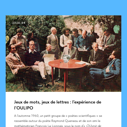
2026-04
Jeux de mots, jeux de lettres : l’expérience de
l’OULIPO
A l’automne 1960, un petit groupe de « poètes scientifiques » se
rassemble autour du poète Raymond Queneau et de son ami le
mathématicien François Le Lionnais, sous le nom d’«
OUvroir de