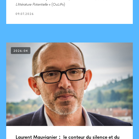
LIttérature Potentielle
» (OuLiPo)
09.07.2026
2026-04
Laurent Mauvignier： le conteur du silence et du