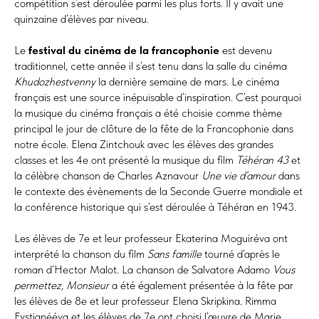
compétition s’est déroulée parmi les plus forts. Il y avait une
quinzaine d’élèves par niveau.
Le
festival du cinéma de la francophonie
est devenu
traditionnel, cette année il s’est tenu dans la salle du cinéma
Khudozhestvenny
la dernière semaine de mars. Le cinéma
français est une source inépuisable d’inspiration. C’est pourquoi
la musique du cinéma français a été choisie comme thème
principal le jour de clôture de la fête de la Francophonie dans
notre école. Elena Zintchouk avec les élèves des grandes
classes et les 4e ont présenté la musique du film
Téhéran 43
et
la célèbre chanson de Charles Aznavour
Une vie d’amour
dans
le contexte des évènements de la Seconde Guerre mondiale et
la conférence historique qui s’est déroulée à Téhéran en 1943.
Les élèves de 7e et leur professeur Ekaterina Moguiréva ont
interprété la chanson du film
Sans famille
tourné d’après le
roman d’Hector Malot. La chanson de Salvatore Adamo
Vous
permettez, Monsieur
a été également présentée à la fête par
les élèves de 8e et leur professeur Elena Skripkina. Rimma
Evstignééva et les élèves de 7e ont choisi l’œuvre de Marie