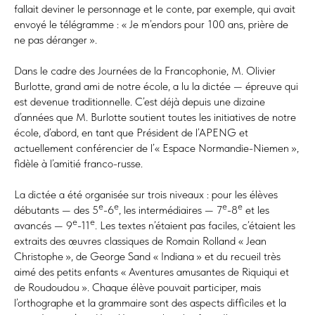
fallait deviner le personnage et le conte, par exemple, qui avait
envoyé le télégramme : « Je m’endors pour 100 ans, prière de
ne pas déranger ».
Dans le cadre des Journées de la Francophonie, M. Olivier
Burlotte, grand ami de notre école, a lu la dictée — épreuve qui
est devenue traditionnelle. C’est déjà depuis une dizaine
d’années que M. Burlotte soutient toutes les initiatives de notre
école, d’abord, en tant que Président de l’APENG et
actuellement conférencier de l’« Espace Normandie-Niemen »,
fidèle à l’amitié franco-russe.
La dictée a été organisée sur trois niveaux : pour les élèves
e
e
e
e
débutants — des 5
-6
, les intermédiaires — 7
-8
et les
e
e
avancés — 9
-11
. Les textes n’étaient pas faciles, c’étaient les
extraits des œuvres classiques de Romain Rolland « Jean
Christophe », de George Sand « Indiana » et du recueil très
aimé des petits enfants « Aventures amusantes de Riquiqui et
de Roudoudou ». Chaque élève pouvait participer, mais
l’orthographe et la grammaire sont des aspects difficiles et la