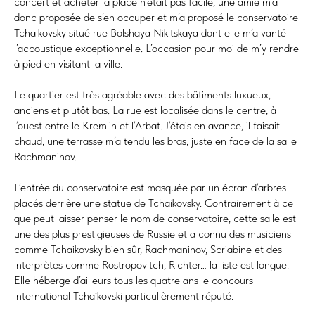
concert et acheter la place n’était pas facile, une amie m’a
donc proposée de s’en occuper et m’a proposé le conservatoire
Tchaikovsky situé rue Bolshaya Nikitskaya dont elle m’a vanté
l’accoustique exceptionnelle. L’occasion pour moi de m’y rendre
à pied en visitant la ville.
Le quartier est très agréable avec des bâtiments luxueux,
anciens et plutôt bas. La rue est localisée dans le centre, à
l’ouest entre le Kremlin et l’Arbat. J’étais en avance, il faisait
chaud, une terrasse m’a tendu les bras, juste en face de la salle
Rachmaninov.
L’entrée du conservatoire est masquée par un écran d’arbres
placés derrière une statue de Tchaikovsky. Contrairement à ce
que peut laisser penser le nom de conservatoire, cette salle est
une des plus prestigieuses de Russie et a connu des musiciens
comme Tchaikovsky bien sûr, Rachmaninov, Scriabine et des
interprètes comme Rostropovitch, Richter… la liste est longue.
Elle héberge d’ailleurs tous les quatre ans le concours
international Tchaïkovski particulièrement réputé.