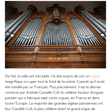
De fait, la salle est très belle. J’ai été surpris de voir un
orgue
magnifique occuper tout le fond de la scène. Il parait qu’il avait
été installé par un Français. Plus précisément, il est le dernier
construit par Aristide Cavaillé-Coll, le célèbre facteur d’orgues
parisien qui a fabriqué sept cents orgues, en France et dans
toute l’Europe. La majorité des grandes églises parisiennes ont
leur Cavaillé-Coll, le plus célèbre étant le grand orgue de