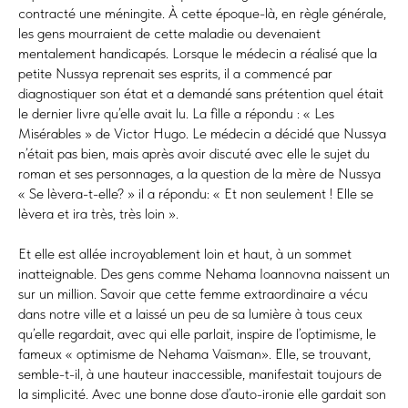
contracté une méningite. À cette époque-là, en règle générale,
les gens mourraient de cette maladie ou devenaient
mentalement handicapés. Lorsque le médecin a réalisé que la
petite Nussya reprenait ses esprits, il a commencé par
diagnostiquer son état et a demandé sans prétention quel était
le dernier livre qu’elle avait lu. La fille a répondu : « Les
Misérables » de Victor Hugo. Le médecin a décidé que Nussya
n’était pas bien, mais après avoir discuté avec elle le sujet du
roman et ses personnages, a la question de la mère de Nussya
« Se lèvera-t-elle? » il a répondu: « Et non seulement ! Elle se
lèvera et ira très, très loin ».
Et elle est allée incroyablement loin et haut, à un sommet
inatteignable. Des gens comme Nehama Ioannovna naissent un
sur un million. Savoir que cette femme extraordinaire a vécu
dans notre ville et a laissé un peu de sa lumière à tous ceux
qu’elle regardait, avec qui elle parlait, inspire de l’optimisme, le
fameux « optimisme de Nehama Vaїsman». Elle, se trouvant,
semble-t-il, à une hauteur inaccessible, manifestait toujours de
la simplicité. Avec une bonne dose d’auto-ironie elle gardait son