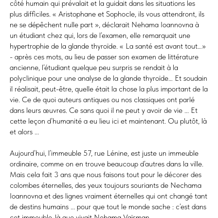
côté humain qui prévalait et la guidait dans les situations les
plus difficiles. « Aristophane et Sophocle, ils vous attendront, ils
ne se dépêchent nulle part », déclarait Nehama Ioannovna à
un étudiant chez qui, lors de l’examen, elle remarquait une
hypertrophie de la glande thyroïde. « La santé est avant tout…»
- après ces mots, au lieu de passer son examen de littérature
ancienne, l’étudiant quelque peu surpris se rendait à la
polyclinique pour une analyse de la glande thyroïde… Et soudain
il réalisait, peut-être, quelle était la chose la plus important de la
vie. Ce de quoi auteurs antiques ou nos classiques ont parlé
dans leurs œuvres. Ce sans quoi il ne peut y avoir de vie ... Et
cette leçon d’humanité a eu lieu ici et maintenant. Ou plutôt, là
et alors ...
Aujourd’hui, l’immeuble 57, rue Lénine, est juste un immeuble
ordinaire, comme on en trouve beaucoup d’autres dans la ville.
Mais cela fait 3 ans que nous faisons tout pour le décorer des
colombes éternelles, des yeux toujours souriants de Nechama
Ioannovna et des lignes vraiment éternelles qui ont changé tant
de destins humains ... pour que tout le monde sache : c’est dans
cet immeuble-là que vivait Nehama Vaїsman.