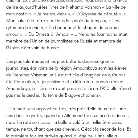
cela, en plus de 350 ouvrages d’études, nous avons la chance
de lire aujourd’hui les livres de Nehama Vaїsman « La ville de
mon destin », « Je me souviens », « L’Odyssée de député », «
Mon salut à la terre », « Dans la spirale du temps », « Les
rythmes de la vie », « Le bonheur et le chagrin du premier
amour », « Du Dniestr à l’Amour » ... Nehama Ioannovna était
membre de l’Union de journalistes de Russie et membre de
l’Union d’écrivain de Russie.
Les plus talentueux et les plus brillants des enseignants,
journalistes, écrivains de la région Amourskaya sont les élèves
de Nehama Vaїsman, et il est difficile d’imaginer ce qu’aurait
été l'éducation, le journalisme et la littérature dans la région
Amourskaya, si ... Si elle n’avait pas existé. Si en 1950 elle n’avait
pas mis le pied sur la terre de Blagovechtchensk.
... La mort s’est approchée très, très près d’elle deux fois : une
fois dans le ghetto, quand un Allemand furieux lui a tiré dessus,
mais il a raté son coup : la balle a volé à un millimètre de sa
tempe, ne touchant que ses cheveux. C’était la seconde fois. Et
la première fois est arrivée quand, à l’âge de 7 ans, elle a