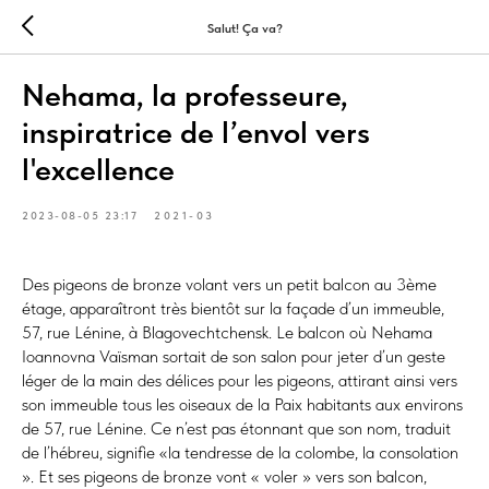
Salut! Ça va?
Nehama, la professeure,
inspiratrice de l’envol vers
l'excellence
2023-08-05 23:17
2021-03
Des pigeons de bronze volant vers un petit balcon au 3ème
étage, apparaîtront très bientôt sur la façade d’un immeuble,
57, rue Lénine, à Blagovechtchensk. Le balcon où Nehama
Ioannovna Vaїsman sortait de son salon pour jeter d’un geste
léger de la main des délices pour les pigeons, attirant ainsi vers
son immeuble tous les oiseaux de la Paix habitants aux environs
de 57, rue Lénine. Ce n’est pas étonnant que son nom, traduit
de l’hébreu, signifie «la tendresse de la colombe, la consolation
». Et ses pigeons de bronze vont « voler » vers son balcon,