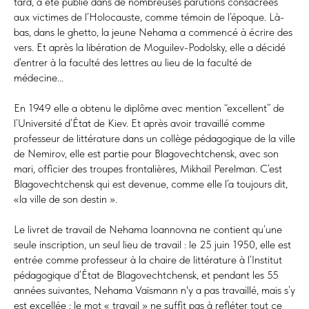
tard, a été publié dans de nombreuses parutions consacrées
aux victimes de l’Holocauste, comme témoin de l’époque. Là-
bas, dans le ghetto, la jeune Nehama a commencé à écrire des
vers. Et après la libération de Moguilev-Podolsky, elle a décidé
d’entrer à la faculté des lettres au lieu de la faculté de
médecine...
En 1949 elle a obtenu le diplôme avec mention “excellent” de
l’Université d’État de Kiev. Et après avoir travaillé comme
professeur de littérature dans un collège pédagogique de la ville
de Nemirov, elle est partie pour Blagovechtchensk, avec son
mari, officier des troupes frontalières, Mikhaïl Perelman. C’est
Blagovechtchensk qui est devenue, comme elle l’a toujours dit,
«la ville de son destin ».
Le livret de travail de Nehama Ioannovna ne contient qu’une
seule inscription, un seul lieu de travail : le 25 juin 1950, elle est
entrée comme professeur à la chaire de littérature à l’Institut
pédagogique d’État de Blagovechtchensk, et pendant les 55
années suivantes, Nehama Vaїsmann n'y a pas travaillé, mais s’y
est excellée : le mot « travail » ne suffit pas à refléter tout ce